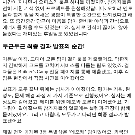
시간이 지나면서 오피스의 불은 하나둘 꺼졌지만, 참가자들은
전혀 지친 기색 없이 프로젝트를 완성해갔답니다. 오히려 멘토
들과 함께 밤을 지새운 경험이 특별한 순간으로 느껴졌다고 해
요. 또 중간중간 당근이 마음을 담아 준비한 야식과 간식으로
에너지를 채울 수도 있었는데요. 실제로 간식이 끊이지 않아
놀랐다는 재미있는 후일담도 있었답니다.
두근두근 최종 결과 발표의 순간!
이튿날 아침, 드디어 모든 팀이 결과물을 제출했어요. 막판까
지 긴박하게 코드를 고치며 서비스를 다듬는 팀도 있었죠. 결
과물은 Builder’s Camp 전용 페이지를 통해 제출됐고, 이후 각
팀은 현장에서 직접 시연을 이어갔어요.
발표가 모두 끝난 뒤에는 심사가 이어졌어요. 평가는 기획, 완
성도, 문제 해결 과정 세 가지 기준으로 진행됐어요. 심사는 예
상보다 길어졌고, 테이블 위엔 메모와 토론이 이어졌어요. 기
다림이 길어질수록 참가자들의 얼굴에는 설렘과 긴장이 함께
묻어났어요. 그리고 마침내, 모두가 기다리던 최종 결과가 발
표됐어요.
제일 먼저 공개된 3등 특별상은 ‘에포케’ 팀이었어요. 외국인