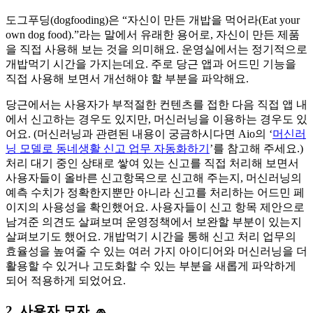
도그푸딩(dogfooding)은 “자신이 만든 개밥을 먹어라(Eat your
own dog food).”라는 말에서 유래한 용어로, 자신이 만든 제품
을 직접 사용해 보는 것을 의미해요. 운영실에서는 정기적으로
개밥먹기 시간을 가지는데요. 주로 당근 앱과 어드민 기능을
직접 사용해 보면서 개선해야 할 부분을 파악해요.
당근에서는 사용자가 부적절한 컨텐츠를 접한 다음 직접 앱 내
에서 신고하는 경우도 있지만, 머신러닝을 이용하는 경우도 있
어요. (머신러닝과 관련된 내용이 궁금하시다면 Aio의 ‘
머신러
닝 모델로 동네생활 신고 업무 자동화하기
’를 참고해 주세요.)
처리 대기 중인 상태로 쌓여 있는 신고를 직접 처리해 보면서
사용자들이 올바른 신고항목으로 신고해 주는지, 머신러닝의
예측 수치가 정확한지뿐만 아니라 신고를 처리하는 어드민 페
이지의 사용성을 확인했어요. 사용자들이 신고 항목 제안으로
남겨준 의견도 살펴보며 운영정책에서 보완할 부분이 있는지
살펴보기도 했어요. 개밥먹기 시간을 통해 신고 처리 업무의
효율성을 높여줄 수 있는 여러 가지 아이디어와 머신러닝을 더
활용할 수 있거나 고도화할 수 있는 부분을 새롭게 파악하게
되어 적용하게 되었어요.
2. 사용자 모자 🧢