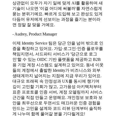
상관없이 모두가 자기 일에 맞게 AI를 활용하며 새
기술이 나오면 '이걸 어디에 써볼까'를 자연스럽게
묻는 분위기예요. 빠르게 도입해 보고 완성도 있게
다듬어 유저에게 선보이는 과정을 즐기는 분이라
면 정말 잘 맞을 거예요.
- Audrey, Product Manager
이제 Identity Service 팀은 당근 안을 넘어 밖으로 인
증을 확장하고 있어요. 가입·로그인·인증 플로우를
책임지면서, 서드파티 서비스가 '당근으로 로그
인'할 수 있는 OIDC 기반 플랫폼을 제공하고 B2B
용 기업 계정 시스템도 설계하고 있어요. 동네 이웃
들의 계정에서 출발한 Identity가 비즈니스와 외부
생태계까지 넓어지는 지점에 지금 우리가 있어요.
대규모 트래픽 속 안정성과 UX를 동시에 챙기며
깊이 고민할 기회가 많고, 고가용성 아키텍처부터
표준 프로토콜 인증 서버, 계정 모델링까지 서비스
근간을 직접 만들고 운영해요. 개인정보 보호와 보
안을 최우선으로 두면서도 매끄러운 인증 경험을
만드는 고민을 설계와 코드 리뷰 단계부터 솔직하
게 나누며 함께 풀어갈 분을 기다릴게요!